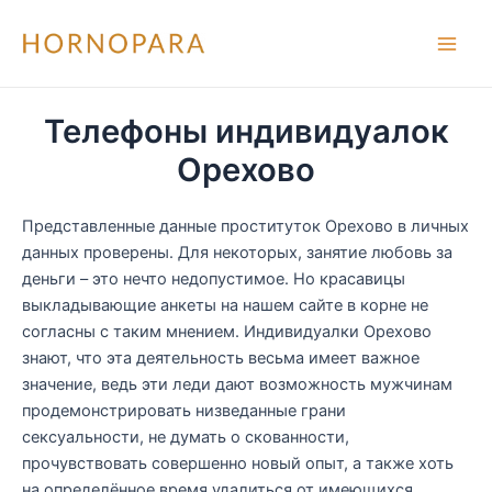
Перейти
к
Main
содержимому
Men
Телефоны индивидуалок
Орехово
Представленные данные проституток Орехово в личных
данных проверены.
Для некоторых, занятие любовь за
деньги – это нечто недопустимое. Но красавицы
выкладывающие анкеты на нашем сайте в корне не
согласны с таким мнением. Индивидуалки Орехово
знают, что эта деятельность весьма имеет важное
значение, ведь эти леди дают возможность мужчинам
продемонстрировать низведанные грани
сексуальности, не думать о скованности,
прочувствовать совершенно новый опыт, а также хоть
на определённое время удалиться от имеющихся