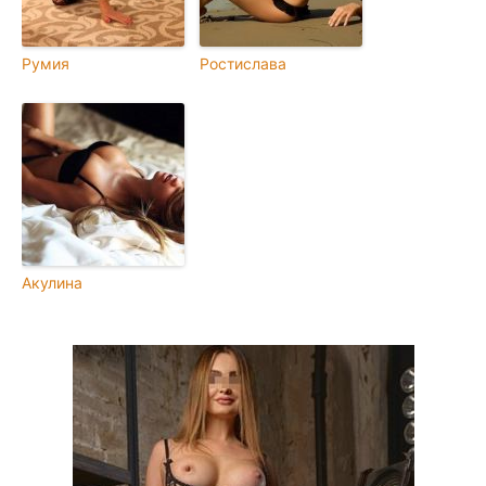
Румия
Ростислава
Акулина