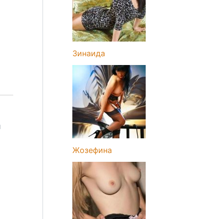
Зинаида
и
Жозефина