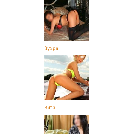
Зухра
Зита