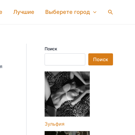
Поиск
е
Лучшие
Выберете город
Поиск
Поиск
я
Зульфия