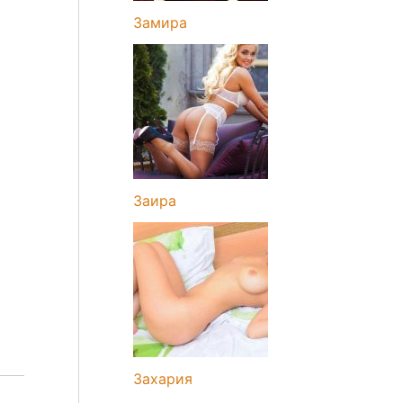
Замира
Заира
Захария